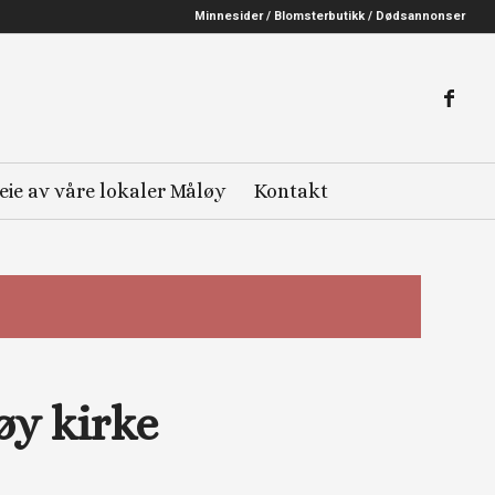
Minnesider / Blomsterbutikk / Dødsannonser
eie av våre lokaler Måløy
Kontakt
øy kirke