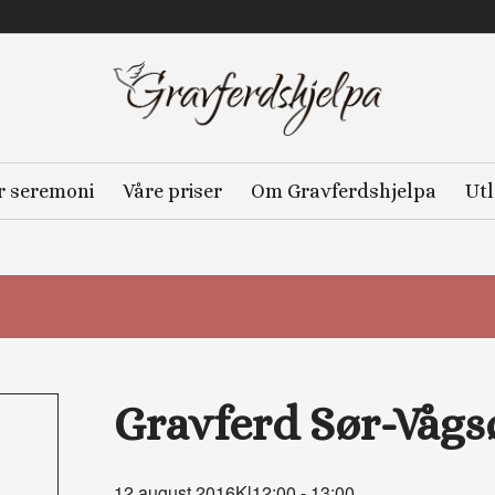
r seremoni
Våre priser
Om Gravferdshjelpa
Utl
Gravferd Sør-Vågs
12.august 2016Kl12:00
-
13:00