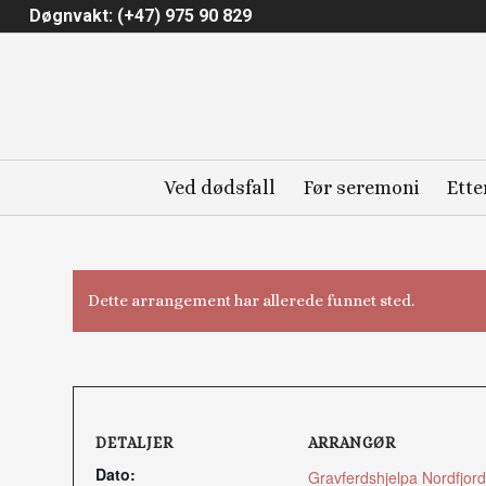
Døgnvakt: (+47) 975 90 829
Ved dødsfall
Før seremoni
Ette
Dette arrangement har allerede funnet sted.
DETALJER
ARRANGØR
Dato:
Gravferdshjelpa Nordfjord