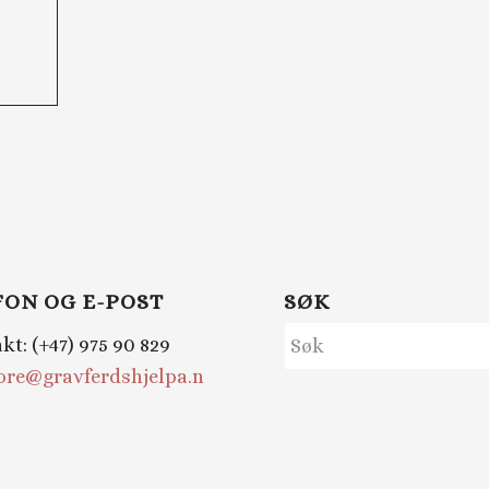
FON OG E-POST
SØK
t: (+47) 975 90 829
ore@gravferdshjelpa.no