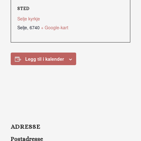
STED
Selje kyrkje
Selje
,
6740
+ Google-kart
Legg til i kalender
ADRESSE
Postadresse