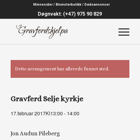
Minnesider / Blomsterbutikk / Dødsannonser
Døgnvakt: (+47) 975 90 829
Dette arrangement har allerede funnet sted.
Gravferd Selje kyrkje
17.februar 2017Kl13:00
-
14:00
Jon Audun Pileberg