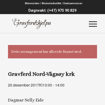
Minnesider / Blomsterbutikk / Dødsannonser
Døgnvakt: (+47) 975 90 829
Dette arrangement har allerede funnet sted.
Gravferd Nord-Vågsøy krk
20.desember 2017Kl13:00
-
14:00
Dagmar Nelly Eide