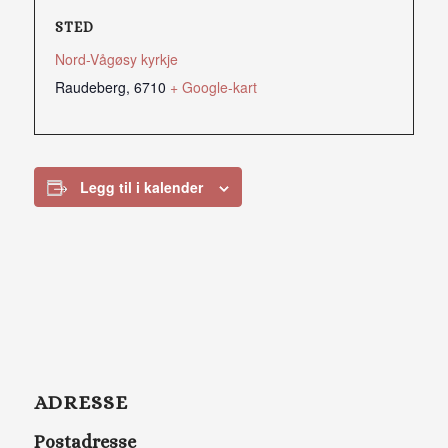
STED
Nord-Vågøsy kyrkje
Raudeberg
,
6710
+ Google-kart
Legg til i kalender
ADRESSE
Postadresse