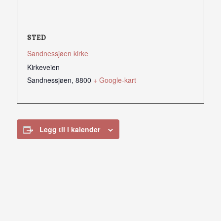
STED
Sandnessjøen kirke
Kirkeveien
Sandnessjøen
,
8800
+ Google-kart
Legg til i kalender