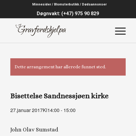
Minnesider / Blomsterbutikk / Dødsannonser
Døgnvakt: (+47) 975 90 829
Dette arrangement har allerede funnet sted.
Bisettelse Sandnessjøen kirke
27.januar 2017Kl14:00
-
15:00
John Olav Sumstad